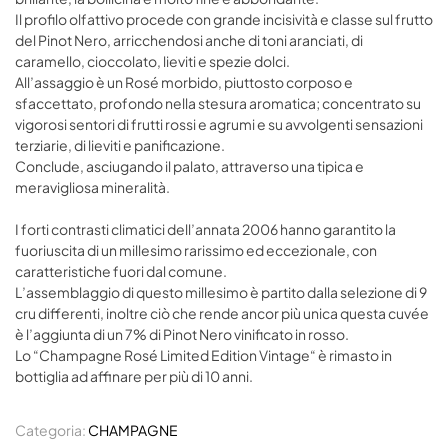
Il profilo olfattivo procede con grande incisività e classe sul frutto
del Pinot Nero, arricchendosi anche di toni aranciati, di
caramello, cioccolato, lieviti e spezie dolci.
All’assaggio è un Rosé morbido, piuttosto corposo e
sfaccettato, profondo nella stesura aromatica; concentrato su
vigorosi sentori di frutti rossi e agrumi e su avvolgenti sensazioni
terziarie, di lieviti e panificazione.
Conclude, asciugando il palato, attraverso una tipica e
meravigliosa mineralità.
I forti contrasti climatici dell’annata 2006 hanno garantito la
fuoriuscita di un millesimo rarissimo ed eccezionale, con
caratteristiche fuori dal comune.
L’assemblaggio di questo millesimo è partito dalla selezione di 9
cru differenti, inoltre ciò che rende ancor più unica questa cuvée
è l’aggiunta di un 7% di Pinot Nero vinificato in rosso.
Lo “Champagne Rosé Limited Edition Vintage“ è rimasto in
bottiglia ad affinare per più di 10 anni.
Categoria:
CHAMPAGNE