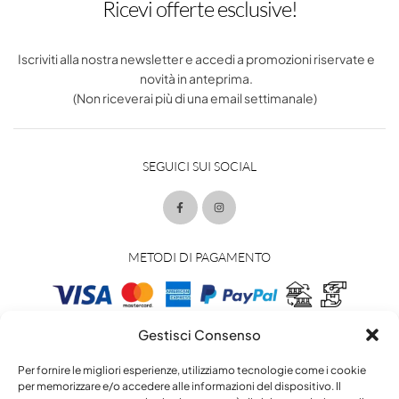
Ricevi offerte esclusive!
Iscriviti alla nostra newsletter e accedi a promozioni riservate e
novità in anteprima.
(Non riceverai più di una email settimanale)
SEGUICI SUI SOCIAL
METODI DI PAGAMENTO
Gestisci Consenso
METODI DI SPEDIZIONE
Per fornire le migliori esperienze, utilizziamo tecnologie come i cookie
per memorizzare e/o accedere alle informazioni del dispositivo. Il