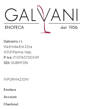
Galvani s.r.l.
Via Emilia Est 23/a
43121 Parma, Italy
P.iva:
IT 01763700349
SDI:
SUBM70N
INFORMAZIONI
Enoteca
Account
Checkout