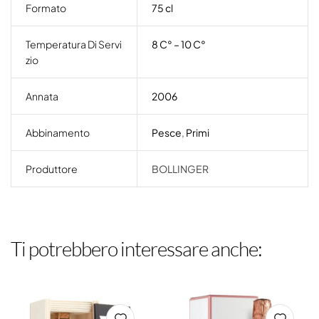
Formato
75 cl
Temperatura Di Servi
8 C° – 10 C°
Zio
Annata
2006
Abbinamento
Pesce
,
Primi
Produttore
BOLLINGER
Ti potrebbero interessare anche: