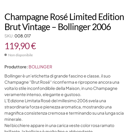
Champagne Rosé Limited Edition
Brut Vintage – Bollinger 2006
SKU:
008.017
119,90
€
Non disponibile
Produttore:
BOLLINGER
Bollinger è un’etichetta di grande fascino e classe, il suo
Champagne “Brut Rosé“ riconferma e ripropone ancora una
volta lo stile inconfondibile della Maison, in uno Champagne
veramente intenso, elegante e gustoso.
L’Edizione Limitata Rosé del millesimo 2006 svela una
straordinaria forza e pienezza aromatica, mostrando una
magnifica consistenza cremosa e terminando su una lunga scia
minerale.
Nel bicchiere appare in una carica veste color rosa ramato
brillante, la bollicina è molto fine e abbondante.