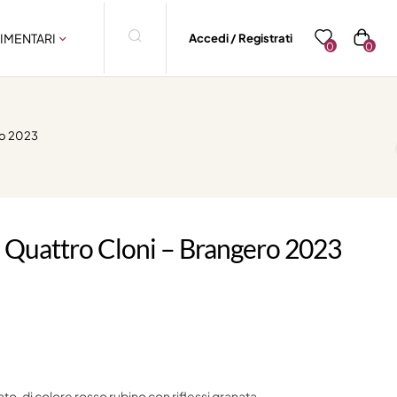
IMENTARI
Accedi / Registrati
0
0
ro 2023
 Quattro Cloni – Brangero 2023
o, di colore rosso rubino con riflessi granata.