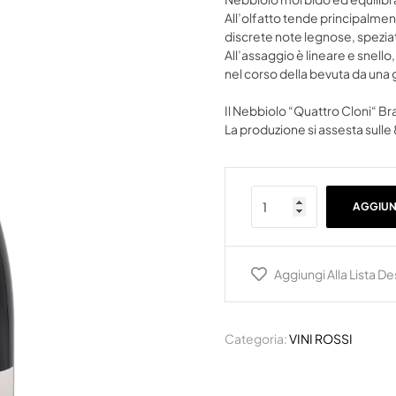
All’olfatto tende principalment
discrete note legnose, spezia
All’assaggio è lineare e snell
nel corso della bevuta da una
Il Nebbiolo “Quattro Cloni“ Bra
La produzione si assesta sulle
AGGIUN
Aggiungi Alla Lista De
Categoria:
VINI ROSSI