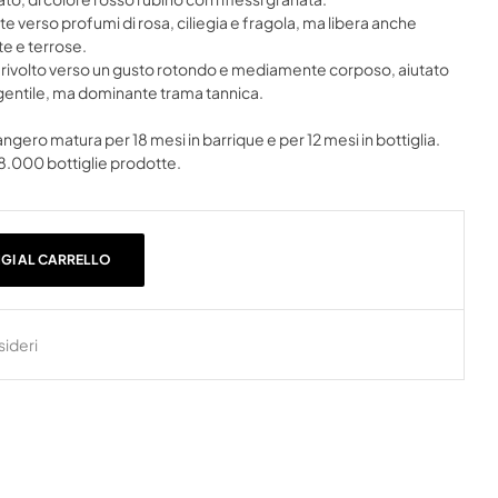
e verso profumi di rosa, ciliegia e fragola, ma libera anche
te e terrose.
o, rivolto verso un gusto rotondo e mediamente corposo, aiutato
 gentile, ma dominante trama tannica.
ngero matura per 18 mesi in barrique e per 12 mesi in bottiglia.
 8.000 bottiglie prodotte.
GI AL CARRELLO
sideri