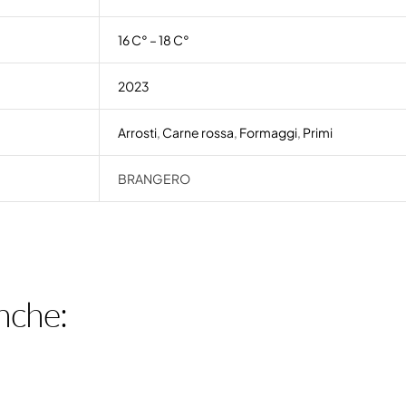
16 C° – 18 C°
2023
Arrosti
,
Carne rossa
,
Formaggi
,
Primi
BRANGERO
nche: