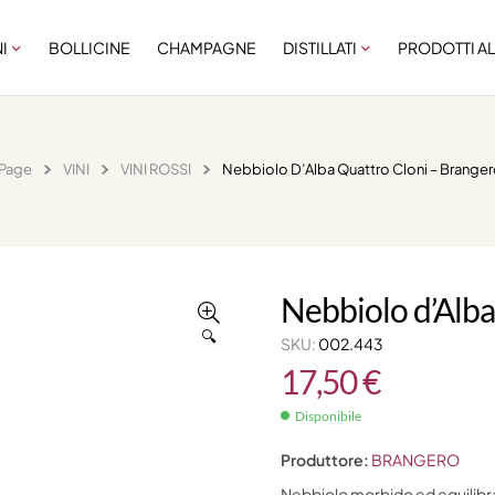
NI
BOLLICINE
CHAMPAGNE
DISTILLATI
PRODOTTI AL
Page
VINI
VINI ROSSI
Nebbiolo D’Alba Quattro Cloni – Brange
Nebbiolo d’Alba
🔍
SKU:
002.443
17,50
€
Disponibile
Produttore:
BRANGERO
Nebbiolo morbido ed equilibrat