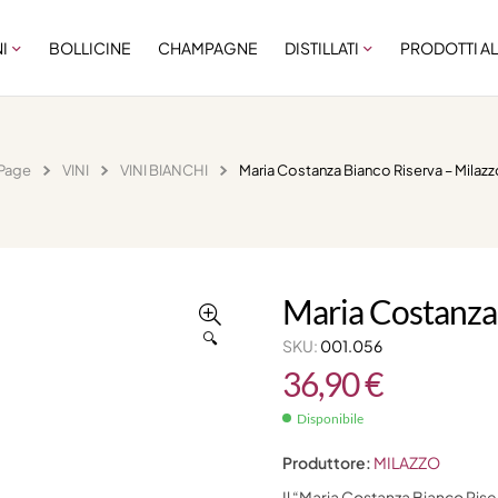
NI
BOLLICINE
CHAMPAGNE
DISTILLATI
PRODOTTI AL
Page
VINI
VINI BIANCHI
Maria Costanza Bianco Riserva – Milaz
Maria Costanza
🔍
SKU:
001.056
36,90
€
Disponibile
Produttore:
MILAZZO
Il “Maria Costanza Bianco Rise