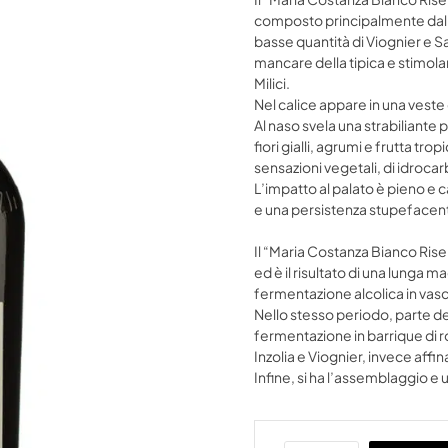
composto principalmente dall’
basse quantità di Viognier e 
mancare della tipica e stimola
Milici.
Nel calice appare in una veste c
Al naso svela una strabiliante p
fiori gialli, agrumi e frutta trop
sensazioni vegetali, di idrocar
L’impatto al palato è pieno e c
e una persistenza stupefacen
Il “Maria Costanza Bianco Rise
ed è il risultato di una lunga 
fermentazione alcolica in vasc
Nello stesso periodo, parte 
fermentazione in barrique di r
Inzolia e Viognier, invece affi
Infine, si ha l’assemblaggio e u