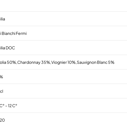
ilia
i Bianchi Fermi
cilia DOC
zolia 50%,Chardonnay 35%,Viognier 10%,Sauvignon Blanc 5%
 %
cl
C° – 12 C°
20