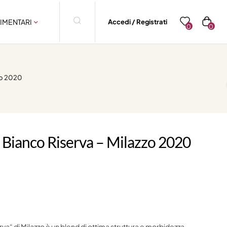
IMENTARI
Accedi / Registrati
0
0
zo 2020
 Bianco Riserva – Milazzo 2020
rva“ di Milazzo è un blend di ottima struttura e morbidezza