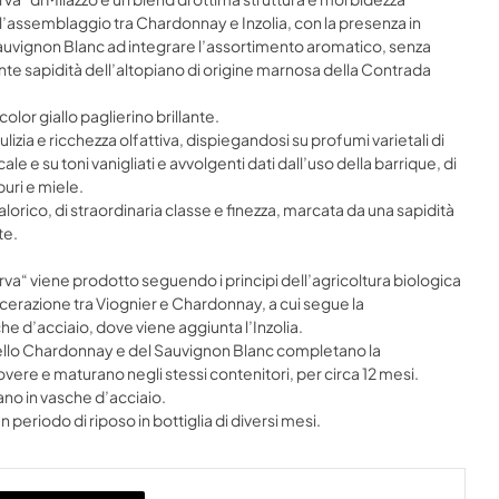
assemblaggio tra Chardonnay e Inzolia, con la presenza in
Sauvignon Blanc ad integrare l’assortimento aromatico, senza
nte sapidità dell’altopiano di origine marnosa della Contrada
olor giallo paglierino brillante.
ulizia e ricchezza olfattiva, dispiegandosi su profumi varietali di
icale e su toni vanigliati e avvolgenti dati dall’uso della barrique, di
buri e miele.
alorico, di straordinaria classe e finezza, marcata da una sapidità
te.
rva“ viene prodotto seguendo i principi dell’agricoltura biologica
macerazione tra Viognier e Chardonnay, a cui segue la
he d’acciaio, dove viene aggiunta l’Inzolia.
dello Chardonnay e del Sauvignon Blanc completano la
overe e maturano negli stessi contenitori, per circa 12 mesi.
nano in vasche d’acciaio.
n periodo di riposo in bottiglia di diversi mesi.