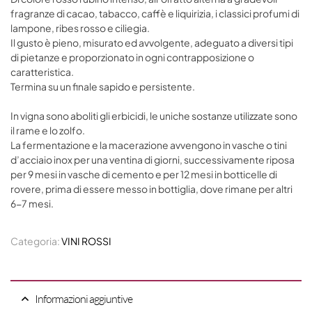
fragranze di cacao, tabacco, caffè e liquirizia, i classici profumi di
lampone, ribes rosso e ciliegia.
Il gusto è pieno, misurato ed avvolgente, adeguato a diversi tipi
di pietanze e proporzionato in ogni contrapposizione o
caratteristica.
Termina su un finale sapido e persistente.
In vigna sono aboliti gli erbicidi, le uniche sostanze utilizzate sono
il rame e lo zolfo.
La fermentazione e la macerazione avvengono in vasche o tini
d’acciaio inox per una ventina di giorni, successivamente riposa
per 9 mesi in vasche di cemento e per 12 mesi in botticelle di
rovere, prima di essere messo in bottiglia, dove rimane per altri
6-7 mesi.
Categoria:
VINI ROSSI
Informazioni aggiuntive