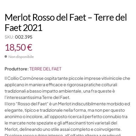
Merlot Rosso del Faet – Terre del
Faet 2021
SKU:
002.395
18,50
€
Non disponibile
Produttore:
TERRE DEL FAET
Il Collio Cormònese ospita tante piccole imprese vitivinicole che
applicano in maniera efficace e rigorosa pratiche colturali
tradizionali a basso impatto ambientale, una fra queste è
l’interessantissima Terre del Faet.
Il loro “Rosso del Faet“ è un Merlot indiscutibilmente morbido ed
elegante, tipico e tradizionale nella forma, ma non per questo
anonimo o incolore, all’opposto ricerca il perfetto connubio tra
le marcate note speziate e gli affascinanti toni varietali del
Merlot, delineando uno stile assai completo e coinvolgente.
Di colore rosso rubino intenso, all’olfatto alterna a gradevoli