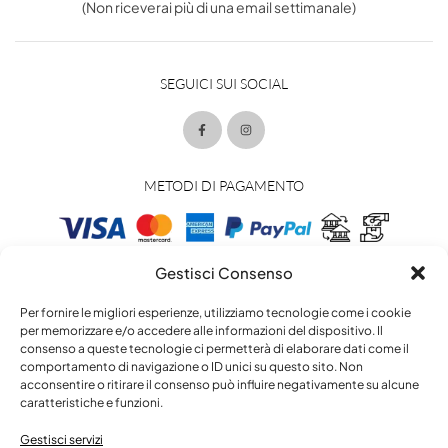
(Non riceverai più di una email settimanale)
SEGUICI SUI SOCIAL
METODI DI PAGAMENTO
Gestisci Consenso
METODI DI SPEDIZIONE
Per fornire le migliori esperienze, utilizziamo tecnologie come i cookie
per memorizzare e/o accedere alle informazioni del dispositivo. Il
consenso a queste tecnologie ci permetterà di elaborare dati come il
comportamento di navigazione o ID unici su questo sito. Non
acconsentire o ritirare il consenso può influire negativamente su alcune
caratteristiche e funzioni.
Gestisci servizi