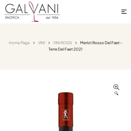
Home Page
VINI
VINI ROSSI
Merlot Rosso Del Faet –
Terre Del Faet 2021
🔍