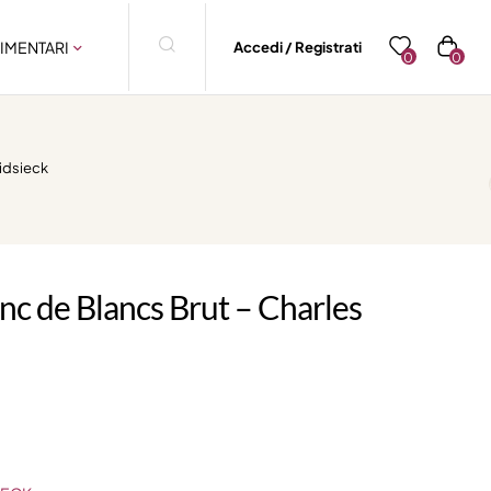
IMENTARI
Accedi / Registrati
0
0
idsieck
c de Blancs Brut – Charles