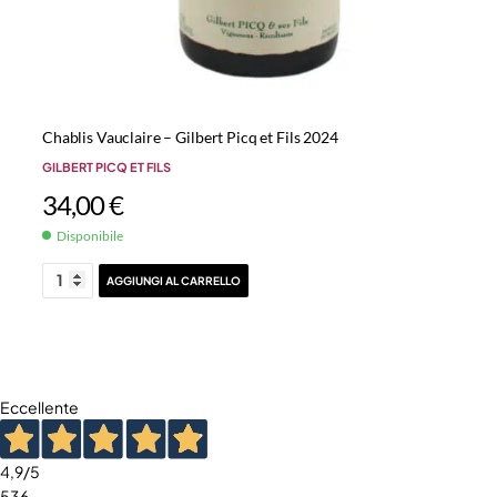
Chablis Vauclaire – Gilbert Picq et Fils 2024
GILBERT PICQ ET FILS
34,00
€
Disponibile
AGGIUNGI AL CARRELLO
Eccellente
4,9
/5
536