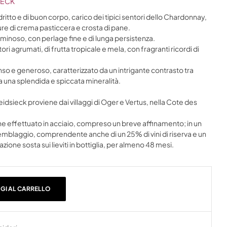
IECK
tto e di buon corpo, carico dei tipici sentori dello Chardonnay,
ture di crema pasticcera e crosta di pane.
uminoso, con perlage fine e di lunga persistenza.
ri agrumati, di frutta tropicale e mela, con fragranti ricordi di
nso e generoso, caratterizzato da un intrigante contrasto tra
 una splendida e spiccata mineralità.
eidsieck proviene dai villaggi di Oger e Vertus, nella Cote des
iene effettuato in acciaio, compreso un breve affinamento; in un
blaggio, comprendente anche di un 25% di vini di riserva e un
one sosta sui lieviti in bottiglia, per almeno 48 mesi.
GI AL CARRELLO