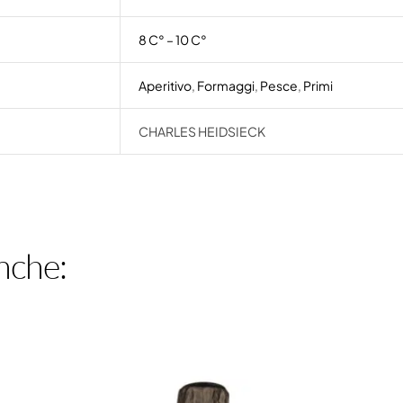
8 C° – 10 C°
Aperitivo
,
Formaggi
,
Pesce
,
Primi
CHARLES HEIDSIECK
nche: